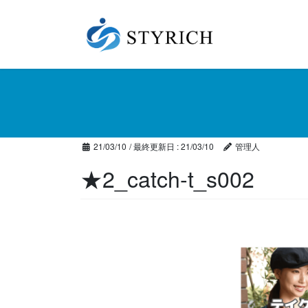
コ
ナ
ン
ビ
テ
ゲ
ン
ー
ツ
シ
に
ョ
移
ン
動
に
移
21/03/10
/ 最終更新日 :
21/03/10
管理人
動
★2_catch-t_s002