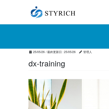
コ
ナ
ン
ビ
テ
ゲ
ン
ー
ツ
シ
に
ョ
移
ン
動
に
移
25/05/26
/ 最終更新日 :
25/05/26
管理人
動
dx-training