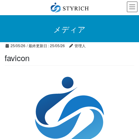
コ
ナ
ン
ビ
テ
ゲ
ン
ー
メディア
ツ
シ
に
ョ
移
ン
25/05/26
/ 最終更新日 :
25/05/26
管理人
動
に
移
favicon
動