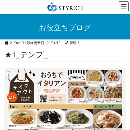
コ
ナ
ン
ビ
テ
ゲ
ン
ー
お役立ちブログ
ツ
シ
に
ョ
移
ン
21/04/19
/ 最終更新日 :
21/04/19
管理人
動
に
移
★1_テンプ_
動