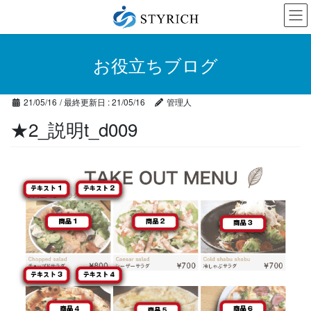
コ
ナ
ン
ビ
テ
ゲ
ン
ー
お役立ちブログ
ツ
シ
に
ョ
移
ン
21/05/16
/ 最終更新日 :
21/05/16
管理人
動
に
移
★2_説明t_d009
動