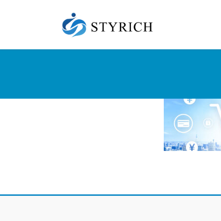
コ
ナ
ン
ビ
テ
ゲ
ン
ー
ツ
シ
に
ョ
移
ン
動
に
移
動