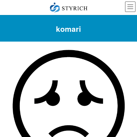
コ
ナ
ン
ビ
テ
ゲ
ン
ー
komari
ツ
シ
に
ョ
移
ン
動
に
移
動