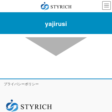
コ
ナ
ン
ビ
テ
ゲ
ン
ー
yajirusi
ツ
シ
に
ョ
移
ン
動
に
移
動
プライバシーポリシー