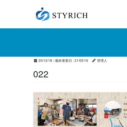
コ
ナ
ン
ビ
テ
ゲ
ン
ー
ツ
シ
に
ョ
移
ン
動
に
移
20/12/18
/ 最終更新日 :
21/05/16
管理人
動
022